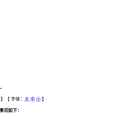
？
】【
字体：
大
中
小
】
证情况如下：